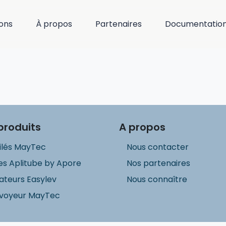
ions
À propos
Partenaires
Documentatio
produits
A propos
ilés MayTec
Nous contacter
s Aplitube by Apore
Nos partenaires
ateurs Easylev
Nous connaître
voyeur MayTec