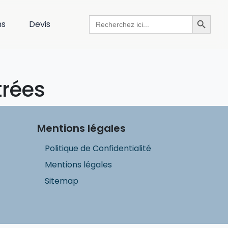
Search Button
Search
ns
Devis
for:
trées
Mentions légales
Politique de Confidentialité
Mentions légales
Sitemap