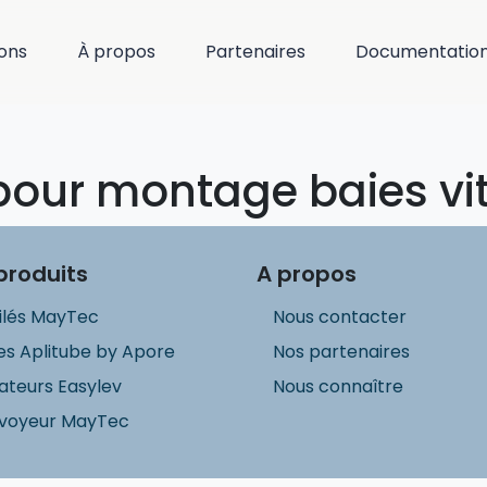
ions
À propos
Partenaires
Documentatio
pour montage baies vi
produits
A propos
ilés MayTec
Nous contacter
s Aplitube by Apore
Nos partenaires
ateurs Easylev
Nous connaître
voyeur MayTec