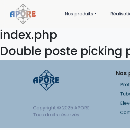
Nos produits
Réalisat
index.php
Double poste picking 
Nos 
Prof
Tube
Elev
Copyright © 2025 APORE.
Con
Tous droits réservés