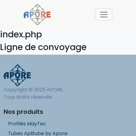
index.php
Ligne de convoyage
Copyright © 2025 APORE.
Tous droits réservés
Nos produits
Profilés MayTec
Tubes Aplitube by Apore