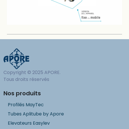
Copyright © 2025 APORE.
Tous droits réservés
Nos produits
Profilés MayTec
Tubes Aplitube by Apore
Elevateurs Easylev