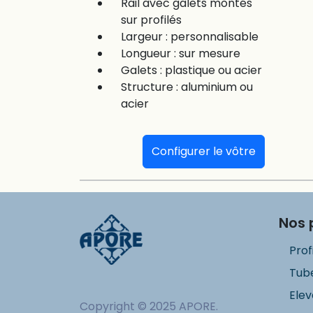
Rail avec galets montés
sur profilés
Largeur : personnalisable
Longueur : sur mesure
Galets : plastique ou acier
Structure : aluminium ou
acier
Configurer le vôtre
Nos 
Prof
Tube
Elev
Copyright © 2025 APORE.