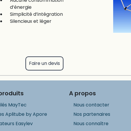
Aucune consommation
d’énergie
Simplicité d’intégration
Silencieux et léger
Faire un devis
produits
A propos
ilés MayTec
Nous contacter
s Aplitube by Apore
Nos partenaires
ateurs Easylev
Nous connaître