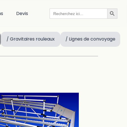
Search Button
Search
ns
Devis
for:
/ Gravitaires rouleaux
/ Lignes de convoyage