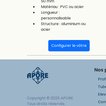
50 mm
Matériau : PVC ou acier
Longueur :
personnalisable
Structure : aluminium ou
acier
Configurer le vôtre
Nos 
Prof
Tube
Elev
Copyright © 2025 APORE.
Con
Tous droits réservés