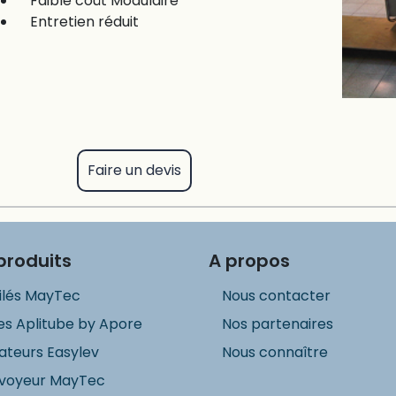
Faible coût Modulaire
Entretien réduit
Faire un devis
produits
A propos
ilés MayTec
Nous contacter
s Aplitube by Apore
Nos partenaires
ateurs Easylev
Nous connaître
voyeur MayTec