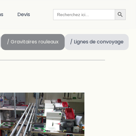
Search Button
Search
ns
Devis
for:
/ Gravitaires rouleaux
/ Lignes de convoyage